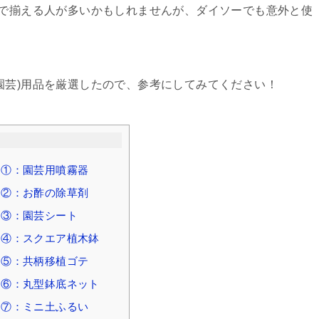
ーで揃える人が多いかもしれませんが、ダイソーでも意外と使
園芸)用品を厳選したので、参考にしてみてください！
品①：園芸用噴霧器
品②：お酢の除草剤
品③：園芸シート
品④：スクエア植木鉢
品⑤：共柄移植ゴテ
品⑥：丸型鉢底ネット
品⑦：ミニ土ふるい