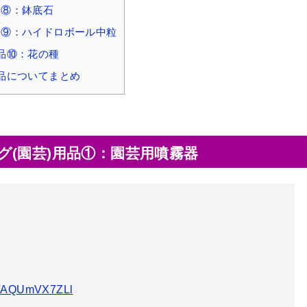
品⑧：鉢底石
品⑨：ハイドロボール中粒
品⑩：花の種
品についてまとめ
(園芸)用品①：園芸用噴霧器
om/AQUmVX7ZLl