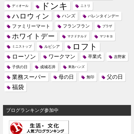
ドンキ
ディオール
ニトリ
ハロウィン
ハンズ
バレンタインデー
ファミリーマート
フランフラン
プラザ
ホワイトデー
マクドナルド
マツキヨ
ロフト
ルピシア
ミニストップ
ローソン
ワークマン
卒業式
吉野家
子供の日
成城石井
東急ハンズ
業務スーパー
母の日
父の日
無印
福袋
ブログランキング参加中