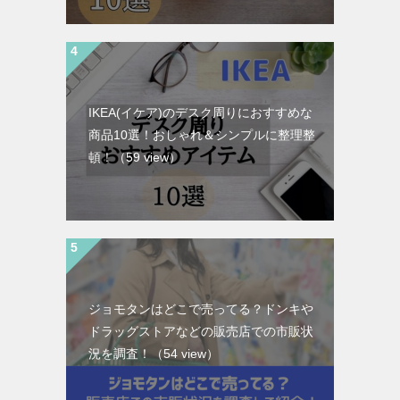
IKEA(イケア)のデスク周りにおすすめな
商品10選！おしゃれ＆シンプルに整理整
頓！
（59 view）
ジョモタンはどこで売ってる？ドンキや
ドラッグストアなどの販売店での市販状
況を調査！
（54 view）