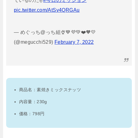
ているのだ✌️
#今日のミッション
pic.twitter.com/AtSv4QRGAu
— めぐっち@っち組🍨💙💜💚❤️🧡💛
(@megucchi529)
February 7, 2022
商品名：素焼きミックスナッツ
内容量：230g
価格：798円