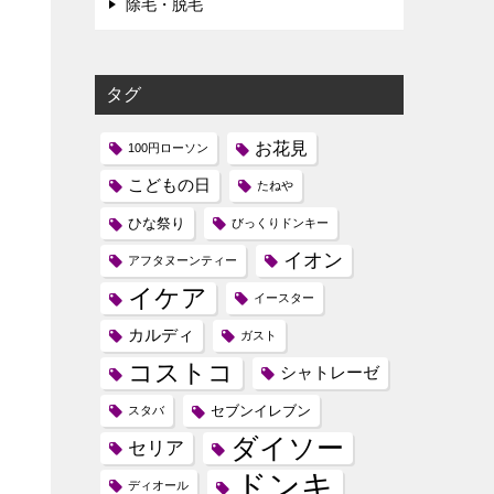
除毛・脱毛
タグ
お花見
100円ローソン
こどもの日
たねや
ひな祭り
びっくりドンキー
イオン
アフタヌーンティー
イケア
イースター
カルディ
ガスト
コストコ
シャトレーゼ
セブンイレブン
スタバ
ダイソー
セリア
ドンキ
ディオール