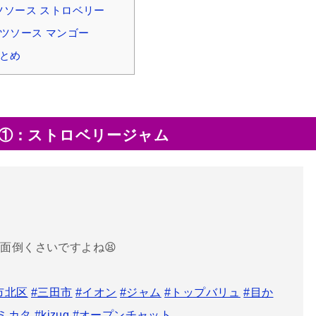
ソース ストロベリー
ツソース マンゴー
とめ
①：ストロベリージャム
面倒くさいですよね😫
市北区
#三田市
#イオン
#ジャム
#トップバリュ
#目か
ミカタ
#kizuq
#オープンチャット