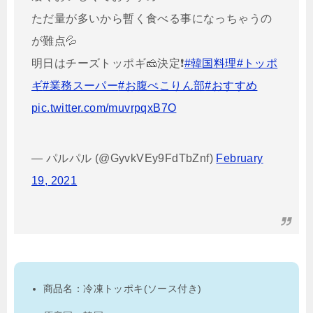
ただ量が多いから暫く食べる事になっちゃうの
が難点💦
明日はチーズトッポギ🧀決定❗️
#韓国料理
#トッポ
ギ
#業務スーパー
#お腹ぺこりん部
#おすすめ
pic.twitter.com/muvrpqxB7O
— パルパル (@GyvkVEy9FdTbZnf)
February
19, 2021
商品名：冷凍トッポキ(ソース付き)