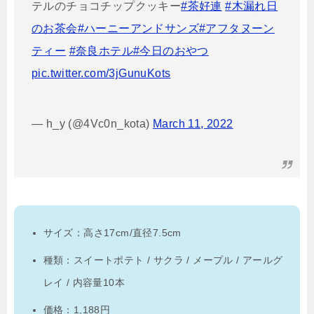
テルのチョコチップクッキー
#茶好連
#木漏れ日
のお茶会
#ハーニーアンドサンズ
#アフタヌーン
ティー
#奈良ホテル
#今日のおやつ
pic.twitter.com/3jGunuKots
— h_y (@4Vc0n_kota)
March 11, 2022
サイズ：高さ17cm/直径7.5cm
種類：スイートポテト / サクラ / メープル / アールグ
レイ / 内容量10本
価格：1,188円