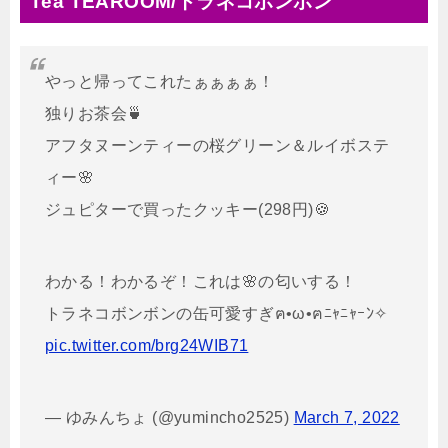
Tea TEAROOM/トラネコボンボン
やっと帰ってこれたぁぁぁぁ！
独りお茶会🍵
アフタヌーンティーの桜グリーン＆ルイボステ
ィー🌸
ジュピターで買ったクッキー(298円)🍪
わかる！わかるぞ！これは🌸の匂いする！
トラネコボンボンの缶可愛すぎฅ•ω•ฅﾆｬﾆｬｰﾝ✧
pic.twitter.com/brg24WIB71
— ゆみんちょ (@yumincho2525)
March 7, 2022