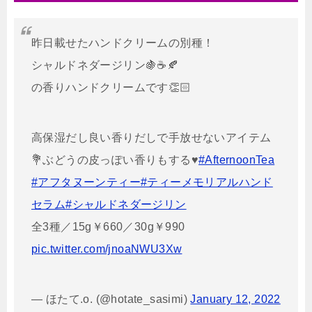
昨日載せたハンドクリームの別種！
シャルドネダージリン🍇☕️🍂
の香りハンドクリームです👏🏻
高保湿だし良い香りだしで手放せないアイテム
💐ぶどうの皮っぽい香りもする♥
#AfternoonTea
#アフタヌーンティー
#ティーメモリアルハンド
セラム
#シャルドネダージリン
全3種／15g￥660／30g￥990
pic.twitter.com/jnoaNWU3Xw
— ほたて.o. (@hotate_sasimi)
January 12, 2022