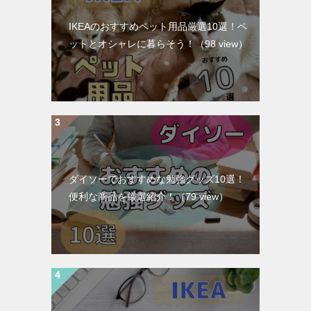
IKEAのおすすめペット用品厳選10選！ペ
ットとオシャレに暮らそう！
（98 view）
ダイソーでおすすめな勉強グッズ10選！
便利な商品を厳選紹介！
（79 view）