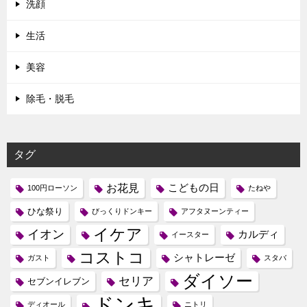
洗顔
生活
美容
除毛・脱毛
タグ
お花見
こどもの日
100円ローソン
たねや
ひな祭り
びっくりドンキー
アフタヌーンティー
イケア
イオン
カルディ
イースター
コストコ
シャトレーゼ
ガスト
スタバ
ダイソー
セリア
セブンイレブン
ドンキ
ディオール
ニトリ