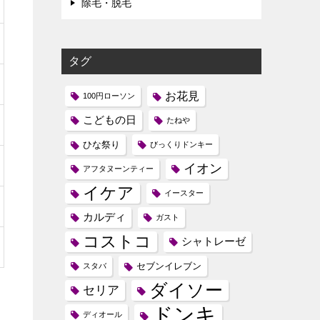
除毛・脱毛
タグ
お花見
100円ローソン
こどもの日
たねや
ひな祭り
びっくりドンキー
イオン
アフタヌーンティー
イケア
イースター
カルディ
ガスト
コストコ
シャトレーゼ
セブンイレブン
スタバ
ダイソー
セリア
ドンキ
ディオール