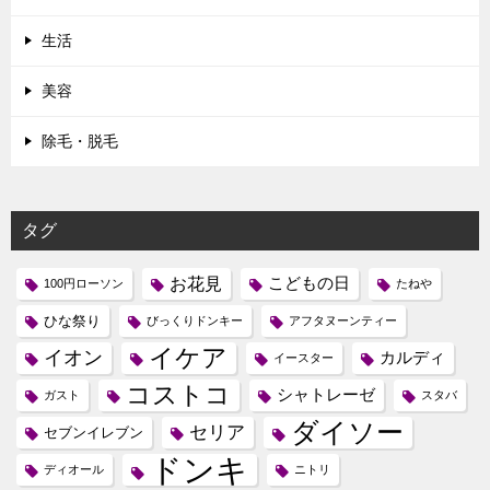
生活
美容
除毛・脱毛
タグ
お花見
こどもの日
100円ローソン
たねや
ひな祭り
びっくりドンキー
アフタヌーンティー
イケア
イオン
カルディ
イースター
コストコ
シャトレーゼ
ガスト
スタバ
ダイソー
セリア
セブンイレブン
ドンキ
ディオール
ニトリ