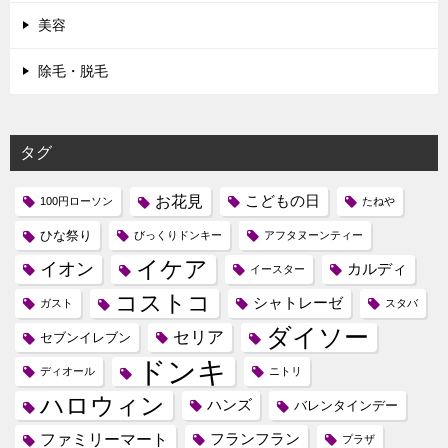
美容
除毛・脱毛
タグ
お花見
こどもの日
100円ローソン
たねや
ひな祭り
びっくりドンキー
アフタヌーンティー
イケア
イオン
カルディ
イースター
コストコ
シャトレーゼ
ガスト
スタバ
ダイソー
セリア
セブンイレブン
ドンキ
ディオール
ニトリ
ハロウィン
ハンズ
バレンタインデー
ファミリーマート
フランフラン
プラザ