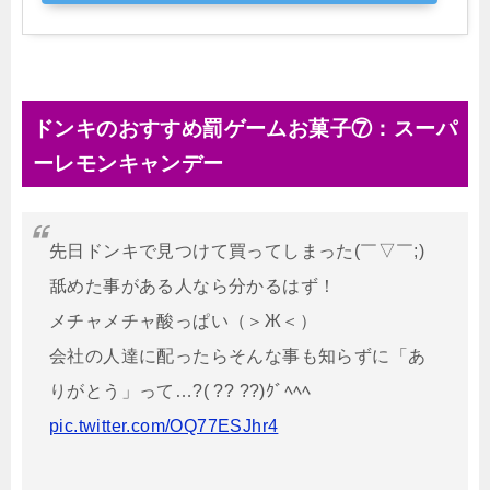
ドンキのおすすめ罰ゲームお菓子⑦：スーパ
ーレモンキャンデー
先日ドンキで見つけて買ってしまった(￣▽￣;)
舐めた事がある人なら分かるはず！
メチャメチャ酸っぱい（＞Ж＜）
会社の人達に配ったらそんな事も知らずに「あ
りがとう」って…?( ?? ??)ｸﾞﾍﾍﾍ
pic.twitter.com/OQ77ESJhr4