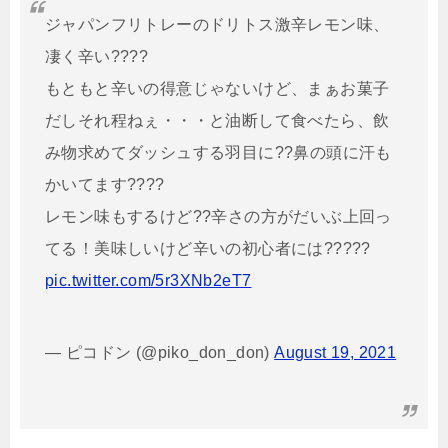
ジャパンフリトレーのドリトス激辛レモン味、
凄く辛い????
もともと辛いの得意じゃないけど、まぁお菓子
だしそれ程ねぇ・・・と油断して食べたら、飲
み物求めてダッシュする羽目に??鼻の頭に汗も
かいてます????
レモン味もするけど??辛さの方がだいぶ上回っ
てる！美味しいけど辛いの初心者には?????
pic.twitter.com/5r3XNb2eT7
— ピコドン (@piko_don_don)
August 19, 2021