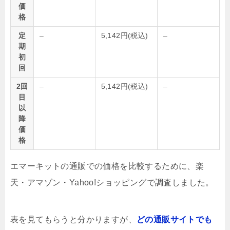
価
格
定
–
5,142円(税込)
–
期
初
回
2回
–
5,142円(税込)
–
目
以
降
価
格
エマーキットの通販での価格を比較するために、楽
天・アマゾン・Yahoo!ショッピングで調査しました。
表を見てもらうと分かりますが、
どの通販サイトでも