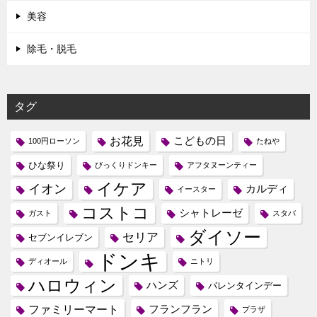
美容
除毛・脱毛
タグ
お花見
こどもの日
100円ローソン
たねや
ひな祭り
びっくりドンキー
アフタヌーンティー
イケア
イオン
カルディ
イースター
コストコ
シャトレーゼ
ガスト
スタバ
ダイソー
セリア
セブンイレブン
ドンキ
ディオール
ニトリ
ハロウィン
ハンズ
バレンタインデー
ファミリーマート
フランフラン
プラザ