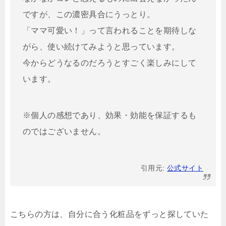
ですが、この濃密具合にうっとり。
「ママ可愛い！」って言われることを期待しな
がら、使い続けてみようと思っています。
今からどうなるのだろうとすごく楽しみにして
います。
※個人の感想であり、効果・効能を保証するも
のではございません。
引用元:
公式サイト
こちらの方は、自分に合う化粧品をずっと探していた