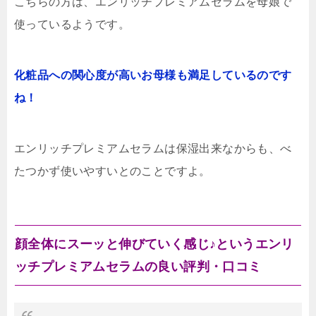
こちらの方は、エンリッチプレミアムセラムを母娘で
使っているようです。
化粧品への関心度が高いお母様も満足しているのです
ね！
エンリッチプレミアムセラムは保湿出来なからも、べ
たつかず使いやすいとのことですよ。
顔全体にスーッと伸びていく感じ♪というエンリ
ッチプレミアムセラムの良い評判・口コミ