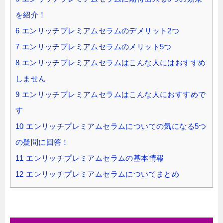
を紹介！
6
エンリッチプレミアムセラムのデメリット2つ
7
エンリッチプレミアムセラムのメリット5つ
8
エンリッチプレミアムセラムはこんな人にはおすすめ
しません
9
エンリッチプレミアムセラムはこんな人におすすめで
す
10
エンリッチプレミアムセラムについての気になる5つ
の疑問に回答！
11
エンリッチプレミアムセラムの基本情報
12
エンリッチプレミアムセラムについてまとめ