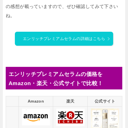
の感想が載っていますので、ぜひ確認してみて下さい
ね。
エンリッチプレミアムセラムの詳細はこちら
エンリッチプレミアムセラムの価格を
Amazon・楽天・公式サイトで比較！
Amazon
楽天
公式サイト