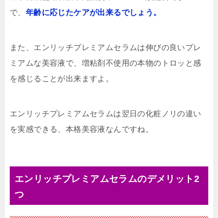
で、
年齢に応じたケアが出来るでしょう。
また、エンリッチプレミアムセラムは伸びの良いプレ
ミアムな美容液で、増粘剤不使用の本物のトロッと感
を感じることが出来ますよ。
エンリッチプレミアムセラムは翌日の化粧ノリの違い
を実感できる、本格美容液なんですね。
エンリッチプレミアムセラムのデメリット2
つ