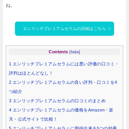
ね。
エンリッチプレミアムセラムの詳細はこちら
Contents
[
hide
]
1
エンリッチプレミアムセラムには悪い評価の口コミ・
評判はほとんどなし！
2
エンリッチプレミアムセラムの良い評判・口コミを4
つ紹介
3
エンリッチプレミアムセラムの口コミのまとめ
4
エンリッチプレミアムセラムの価格をAmazon・楽
天・公式サイトで比較！
5
エンリッチプレミアムセラムに期待出来る5つの効果