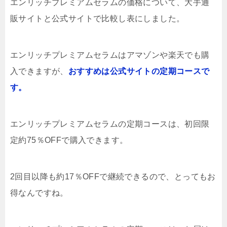
エンリッチプレミアムセラムの価格について、大手通
販サイトと公式サイトで比較し表にしました。
エンリッチプレミアムセラムはアマゾンや楽天でも購
入できますが、
おすすめは公式サイトの定期コースで
す。
エンリッチプレミアムセラムの定期コースは、初回限
定約75％OFFで購入できます。
2回目以降も約17％OFFで継続できるので、とってもお
得なんですね。