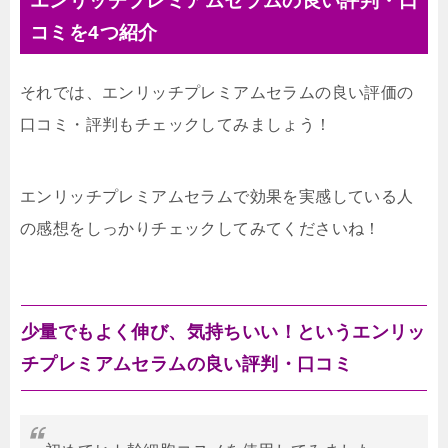
エンリッチプレミアムセラムの良い評判・口
コミを4つ紹介
それでは、エンリッチプレミアムセラムの良い評価の
口コミ・評判もチェックしてみましょう！
エンリッチプレミアムセラムで効果を実感している人
の感想をしっかりチェックしてみてくださいね！
少量でもよく伸び、気持ちいい！というエンリッ
チプレミアムセラムの良い評判・口コミ