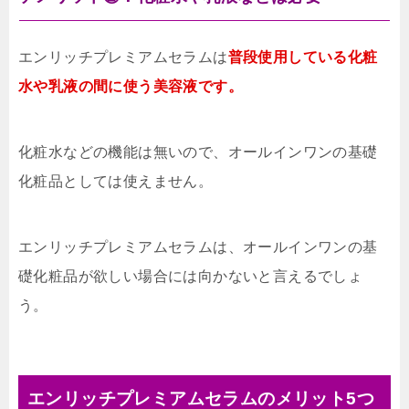
エンリッチプレミアムセラムは
普段使用している化粧
水や乳液の間に使う美容液です。
化粧水などの機能は無いので、オールインワンの基礎
化粧品としては使えません。
エンリッチプレミアムセラムは、オールインワンの基
礎化粧品が欲しい場合には向かないと言えるでしょ
う。
エンリッチプレミアムセラムのメリット5つ