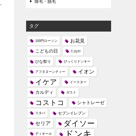
除毛・脱毛
タグ
お花見
100円ローソン
こどもの日
たねや
ひな祭り
びっくりドンキー
イオン
アフタヌーンティー
イケア
イースター
カルディ
ガスト
コストコ
シャトレーゼ
セブンイレブン
スタバ
ダイソー
セリア
ドンキ
ディオール