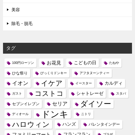
美容
除毛・脱毛
タグ
お花見
こどもの日
100円ローソン
たねや
ひな祭り
びっくりドンキー
アフタヌーンティー
イケア
イオン
カルディ
イースター
コストコ
シャトレーゼ
ガスト
スタバ
ダイソー
セリア
セブンイレブン
ドンキ
ディオール
ニトリ
ハロウィン
ハンズ
バレンタインデー
ファミリーマート
フランフラン
プラザ