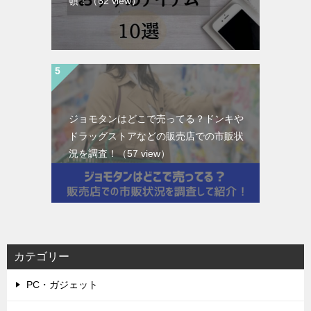
頓！
（62 view）
ジョモタンはどこで売ってる？ドンキや
ドラッグストアなどの販売店での市販状
況を調査！
（57 view）
カテゴリー
PC・ガジェット