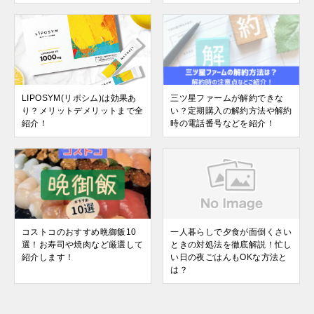
LIPOSYM(リポシム)は効果あ
三ツ星ファームが解約できな
り？メリットデメリットまで全
い？定期購入の解約方法や解約
紹介！
時の電話番号などを紹介！
コストコのおすすめ晩御飯10
一人暮らしで夕食が面倒くさい
選！お寿司や焼肉など厳選して
ときの対処法を徹底解説！忙し
紹介します！
い日の夜ごはんもOKな方法と
は？