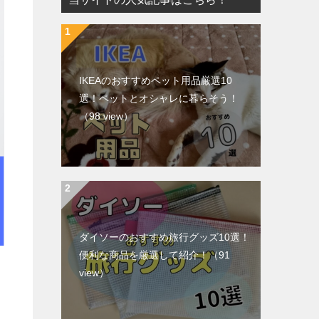
IKEAのおすすめペット用品厳選10
選！ペットとオシャレに暮らそう！
（98 view）
ダイソーのおすすめ旅行グッズ10選！
便利な商品を厳選して紹介！
（91
view）