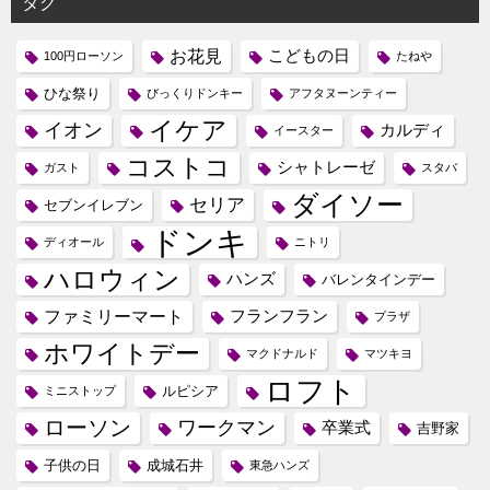
タグ
お花見
こどもの日
100円ローソン
たねや
ひな祭り
びっくりドンキー
アフタヌーンティー
イケア
イオン
カルディ
イースター
コストコ
シャトレーゼ
ガスト
スタバ
ダイソー
セリア
セブンイレブン
ドンキ
ディオール
ニトリ
ハロウィン
ハンズ
バレンタインデー
ファミリーマート
フランフラン
プラザ
ホワイトデー
マクドナルド
マツキヨ
ロフト
ルピシア
ミニストップ
ローソン
ワークマン
卒業式
吉野家
子供の日
成城石井
東急ハンズ