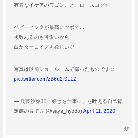
有名なイケアのワゴンこと、ロースコグ✨
ベビーピンクが最高にツボで…
複数あるのも可愛いから、
白かターコイズも欲しい♡
写真は以前ショールームで撮ったものです☺️
pic.twitter.com/zB6u2iSLLZ
— 兵藤沙弥🧚‍♂️「好きを仕事に」を叶える自己肯
定感の育て方 (@saya_hyodo)
April 11, 2020