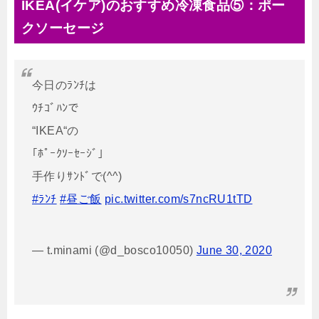
IKEA(イケア)のおすすめ冷凍食品⑤：ポー
クソーセージ
今日のﾗﾝﾁは
ｳﾁｺﾞﾊﾝで
“IKEA“の
｢ﾎﾟｰｸｿｰｾｰｼﾞ｣
手作りｻﾝﾄﾞで(^^)
#ﾗﾝﾁ
#昼ご飯
pic.twitter.com/s7ncRU1tTD
— t.minami (@d_bosco10050)
June 30, 2020