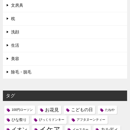
文房具
枕
洗顔
生活
美容
除毛・脱毛
タグ
お花見
こどもの日
100円ローソン
たねや
ひな祭り
びっくりドンキー
アフタヌーンティー
イケア
イオン
カルディ
イースター