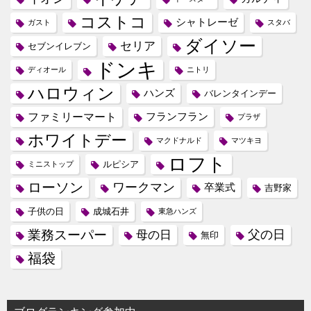
コストコ
シャトレーゼ
ガスト
スタバ
ダイソー
セリア
セブンイレブン
ドンキ
ディオール
ニトリ
ハロウィン
ハンズ
バレンタインデー
ファミリーマート
フランフラン
プラザ
ホワイトデー
マクドナルド
マツキヨ
ロフト
ルピシア
ミニストップ
ローソン
ワークマン
卒業式
吉野家
子供の日
成城石井
東急ハンズ
業務スーパー
母の日
父の日
無印
福袋