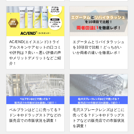
AC/END(エイスエンド)トライ
エグータムとリバイタラッシュ
アルスキンケアセットの口コミ
を10項目で比較！どっちがい
や評判は？良い～悪い評価の声
いか両者の違いを徹底レポ！
やメリットデメリットなどご紹
介！
ベルブランはどこに売ってる？
毛穴スプレークレンズはどこに
ドンキやドラッグストアなどの
売ってる？ドンキやドラッグス
販売店での市販状況を調査！
トアなどの販売店での市販状況
を調査！