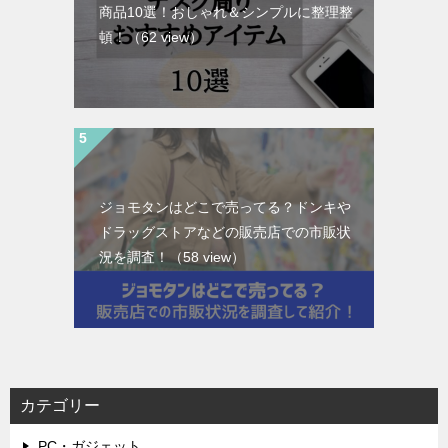
商品10選！おしゃれ＆シンプルに整理整
頓！
（62 view）
ジョモタンはどこで売ってる？ドンキや
ドラッグストアなどの販売店での市販状
況を調査！
（58 view）
カテゴリー
PC・ガジェット