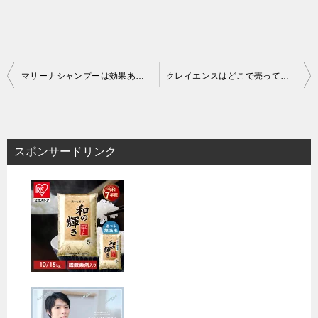
投
マリーナシャンプーは効果あり？メリットデメリットまで全紹介！
クレイエンスはどこで売ってる？薬局やドラッグストアなど販売店での市販状況を調査してレポート！
稿
ナ
ビ
スポンサードリンク
ゲ
ー
シ
ョ
ン