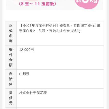
正
【令和6年度産先行受付】※数量・期間限定※<山形
式
県産白桃> 品種・玉数おまかせ 約3kg
名
称
寄
12,000円
付
金
額
自
山形県
治
体
提
株式会社千笑花夢
供
元