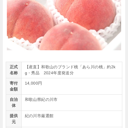
正式
【産直】和歌山のブランド桃「あら川の桃」約2k
名称
g・秀品 2024年度発送分
寄付
14,000円
金額
自治
和歌山県紀の川市
体
提供
紀の川市厳選館
元