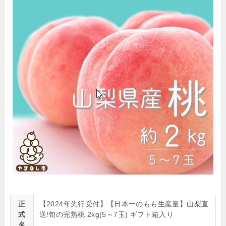
正
【2024年先行受付】【日本一のもも生産量】山梨直
式
送!旬の完熟桃 2kg(5～7玉) ギフト箱入り
名