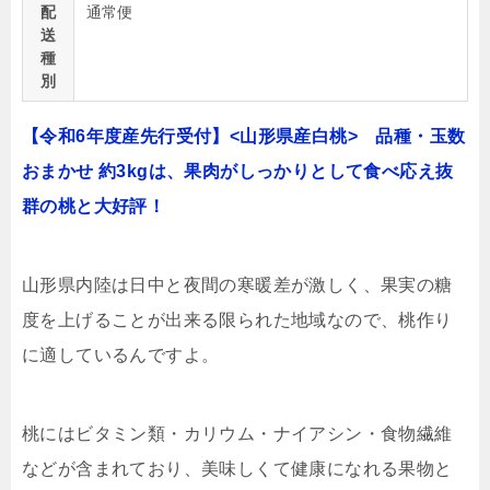
配
通常便
送
種
別
【令和6年度産先行受付】<山形県産白桃> 品種・玉数
おまかせ 約3kgは、果肉がしっかりとして食べ応え抜
群の桃と大好評！
山形県内陸は日中と夜間の寒暖差が激しく、果実の糖
度を上げることが出来る限られた地域なので、桃作り
に適しているんですよ。
桃にはビタミン類・カリウム・ナイアシン・食物繊維
などが含まれており、美味しくて健康になれる果物と