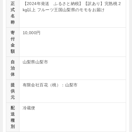
正
【2024年発送 ふるさと納税】【訳あり】完熟桃 2
式
kg以上 フルーツ王国山梨県のモモをお届け
名
称
寄
10,000円
付
金
額
自
山梨県山梨市
治
体
提
有限会社百花（桃）：山梨市
供
元
配
冷蔵便
送
種
別