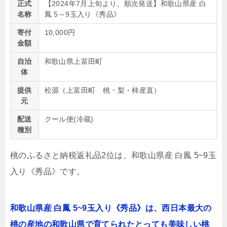
正式
【2024年7月上旬より、順次発送】和歌山県産 白
名称
鳳 5～9玉入り《秀品》
寄付
10,000円
金額
自治
和歌山県上富田町
体
提供
松源（上富田町 桃・梨・柿産直）
元
配送
クール便(冷蔵)
種別
桃のふるさと納税返礼品2位は、和歌山県産 白鳳 5~9玉
入り《秀品》です。
和歌山県産 白鳳 5~9玉入り《秀品》は、西日本最大の
桃の産地の和歌山県で育てられたとっても美味しい桃