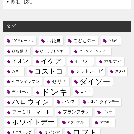
除毛・脱毛
タグ
お花見
こどもの日
100円ローソン
たねや
ひな祭り
びっくりドンキー
アフタヌーンティー
イケア
イオン
カルディ
イースター
コストコ
シャトレーゼ
ガスト
スタバ
ダイソー
セリア
セブンイレブン
ドンキ
ディオール
ニトリ
ハロウィン
ハンズ
バレンタインデー
ファミリーマート
フランフラン
プラザ
ホワイトデー
マクドナルド
マツキヨ
ロフト
ルピシア
ミニストップ