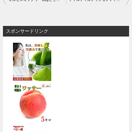
稿
ナ
ビ
スポンサードリンク
ゲ
ー
シ
ョ
ン