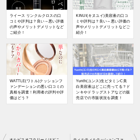
ライース リンクルクロスの口
KINUI(キヌユイ)美容液の口コ
コミや評判は？良い～悪い評価
ミや評判は？良い～悪い評価の
の声やメリットデメリットなど
声やメリットデメリットなどご
ご紹介！
紹介！
WATTLE(ワトル)クッションフ
Yunth(ユンス)生ビタミンC美
ァンデーションの悪い口コミの
白美容液はどこに売ってる？ド
真相を調査！利用者の評判や評
ンキやドラッグストアなどの販
価はどう？
売店での市販状況を調査！
投
オルビスオフクリームはどこに売ってる？ドンキやドラッグストアなどの販売店での市販状況を調査！
ティルティルクッションファンデはスギ薬局やドンキで購入可能？どこに売ってるか販売店での市販状況や通販サイトを調査！