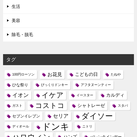
生活
美容
除毛・脱毛
タグ
お花見
こどもの日
100円ローソン
たねや
ひな祭り
びっくりドンキー
アフタヌーンティー
イケア
イオン
カルディ
イースター
コストコ
シャトレーゼ
ガスト
スタバ
ダイソー
セリア
セブンイレブン
ドンキ
ディオール
ニトリ
ハロウィン
ハンズ
バレンタインデー