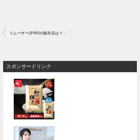
投
リムーザー2PROの販売店は？どこに売ってるかドンキやロフトなどでの市販状況を調査！
稿
ナ
ビ
スポンサードリンク
ゲ
ー
シ
ョ
ン