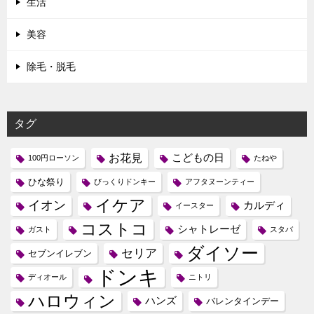
生活
美容
除毛・脱毛
タグ
お花見
こどもの日
100円ローソン
たねや
ひな祭り
びっくりドンキー
アフタヌーンティー
イケア
イオン
カルディ
イースター
コストコ
シャトレーゼ
ガスト
スタバ
ダイソー
セリア
セブンイレブン
ドンキ
ディオール
ニトリ
ハロウィン
ハンズ
バレンタインデー