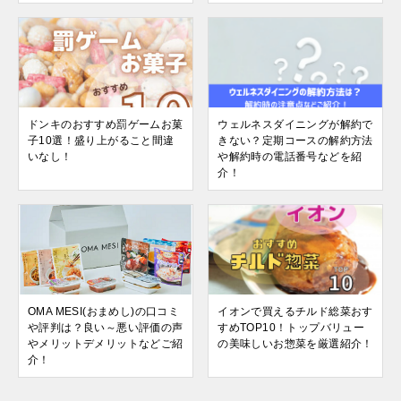
ドンキのおすすめ罰ゲームお菓
ウェルネスダイニングが解約で
子10選！盛り上がること間違
きない？定期コースの解約方法
いなし！
や解約時の電話番号などを紹
介！
OMA MESI(おまめし)の口コミ
イオンで買えるチルド総菜おす
や評判は？良い～悪い評価の声
すめTOP10！トップバリュー
やメリットデメリットなどご紹
の美味しいお惣菜を厳選紹介！
介！