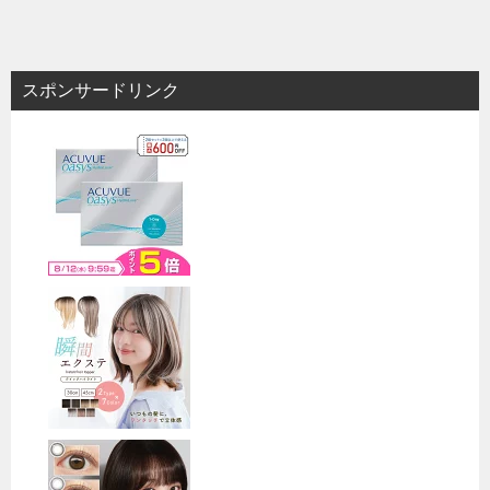
稿
ナ
ビ
スポンサードリンク
ゲ
ー
シ
ョ
ン