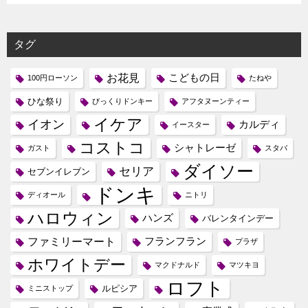
タグ
お花見
こどもの日
100円ローソン
たねや
ひな祭り
びっくりドンキー
アフタヌーンティー
イケア
イオン
カルディ
イースター
コストコ
シャトレーゼ
ガスト
スタバ
ダイソー
セリア
セブンイレブン
ドンキ
ディオール
ニトリ
ハロウィン
ハンズ
バレンタインデー
ファミリーマート
フランフラン
プラザ
ホワイトデー
マクドナルド
マツキヨ
ロフト
ルピシア
ミニストップ