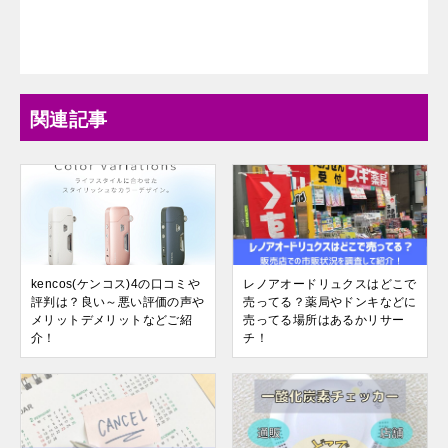
関連記事
kencos(ケンコス)4の口コミや
レノアオードリュクスはどこで
評判は？良い～悪い評価の声や
売ってる？薬局やドンキなどに
メリットデメリットなどご紹
売ってる場所はあるかリサー
介！
チ！