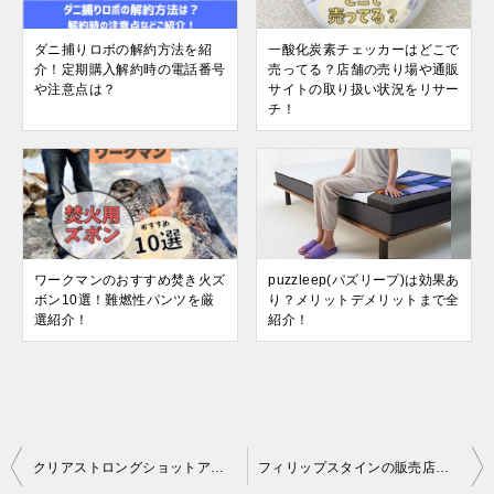
ダニ捕りロボの解約方法を紹
一酸化炭素チェッカーはどこで
介！定期購入解約時の電話番号
売ってる？店舗の売り場や通販
や注意点は？
サイトの取り扱い状況をリサー
チ！
ワークマンのおすすめ焚き火ズ
puzzleep(パズリープ)は効果あ
ボン10選！難燃性パンツを厳
り？メリットデメリットまで全
選紹介！
紹介！
投
クリアストロングショットアルファはどこで売ってる？ドンキやドラッグストアなど販売店での市販状況を調査！
フィリップスタインの販売店を調査！ドンキやハンズなどの市販状況をレポート！