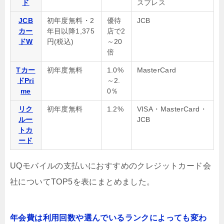
ド
スプレス
JCB
初年度無料・2
優待
JCB
カー
年目以降1,375
店で2
ドW
円(税込)
～20
倍
Tカー
初年度無料
1.0%
MasterCard
ドPri
～2.
me
0％
リク
初年度無料
1.2%
VISA・MasterCard・
ルー
JCB
トカ
ード
UQモバイルの支払いにおすすめのクレジットカード会
社についてTOP5を表にまとめました。
年会費は利用回数や選んでいるランクによっても変わ