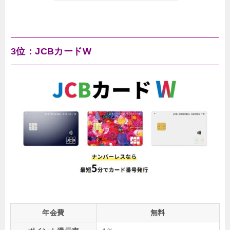
3位：JCBカードW
年会費
無料