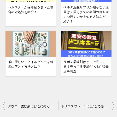
ハムスターが保冷剤を食べた場
ベルタ葉酸サプリが届かない原
合の対処法を紹介！
因は？届くまでの期間の目安や
いつ届くのかを知る方法などご
紹介！
爪に優しい！ネイルグルーを綺
ラボン柔軟剤はどこで売って
麗に落とす方法とは？
る？売ってる場所があるか販売
店を調査！
投
ダウニー柔軟剤はどこに売ってる？コスモスやコストコなど販売店での売り場を調査！
トリエスプレー10はどこで売ってる？薬局・ドンキ・ヨドバシなど取り扱い店をリサーチ！
稿