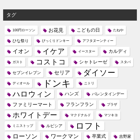
タグ
お花見
こどもの日
100円ローソン
たねや
ひな祭り
びっくりドンキー
アフタヌーンティー
イケア
イオン
カルディ
イースター
コストコ
シャトレーゼ
ガスト
スタバ
ダイソー
セリア
セブンイレブン
ドンキ
ディオール
ニトリ
ハロウィン
ハンズ
バレンタインデー
ファミリーマート
フランフラン
プラザ
ホワイトデー
マクドナルド
マツキヨ
ロフト
ルピシア
ミニストップ
ローソン
ワークマン
卒業式
吉野家