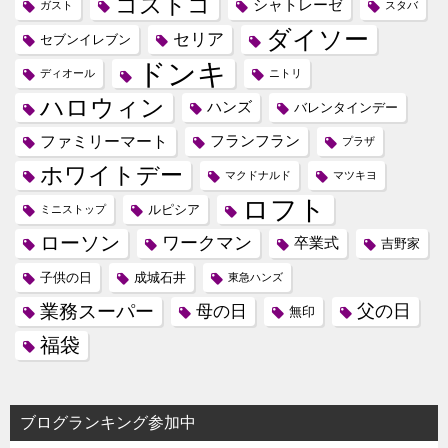
コストコ
シャトレーゼ
ガスト
スタバ
ダイソー
セリア
セブンイレブン
ドンキ
ディオール
ニトリ
ハロウィン
ハンズ
バレンタインデー
ファミリーマート
フランフラン
プラザ
ホワイトデー
マクドナルド
マツキヨ
ロフト
ルピシア
ミニストップ
ローソン
ワークマン
卒業式
吉野家
子供の日
成城石井
東急ハンズ
業務スーパー
母の日
父の日
無印
福袋
ブログランキング参加中