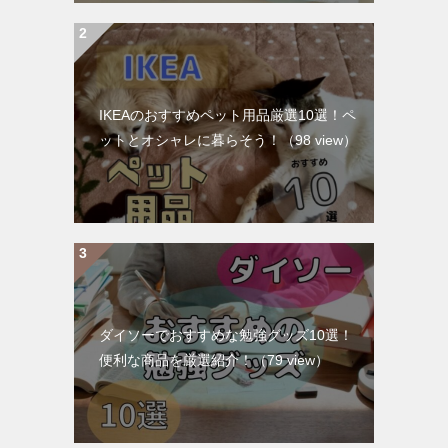
IKEAのおすすめペット用品厳選10選！ペ
ットとオシャレに暮らそう！
（98 view）
ダイソーでおすすめな勉強グッズ10選！
便利な商品を厳選紹介！
（79 view）