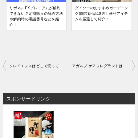
リボネルEXプレミアムが解約
ダイソーのおすすめガーデニン
できない？定期購入の解約方法
グ(園芸)用品10選！便利アイテ
や解約時の電話番号などを紹
ムを厳選して紹介！
介！
投
クレイエンスはどこで売ってる？薬局やドラッグストアなど販売店での市販状況を調査してレポート！
アガルプ ケアフレグラントは効果あり？メリットデメリットまで全紹介！
稿
ナ
ビ
スポンサードリンク
ゲ
ー
シ
ョ