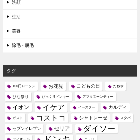
洗顔
生活
美容
除毛・脱毛
タグ
お花見
こどもの日
100円ローソン
たねや
ひな祭り
びっくりドンキー
アフタヌーンティー
イケア
イオン
カルディ
イースター
コストコ
シャトレーゼ
ガスト
スタバ
ダイソー
セリア
セブンイレブン
ドンキ
ディオール
ニトリ