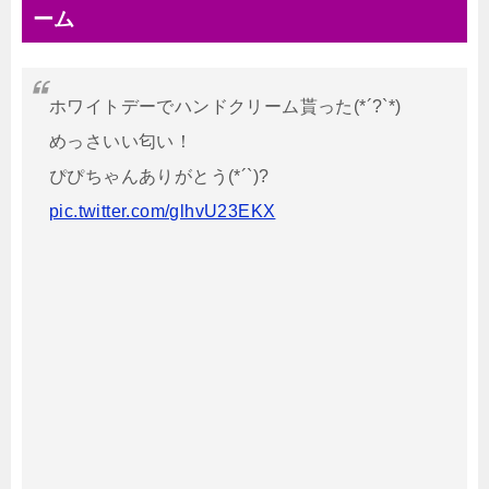
ーム
ホワイトデーでハンドクリーム貰った(*´?`*)
めっさいい匂い！
ぴぴちゃんありがとう(*´`)?
pic.twitter.com/glhvU23EKX